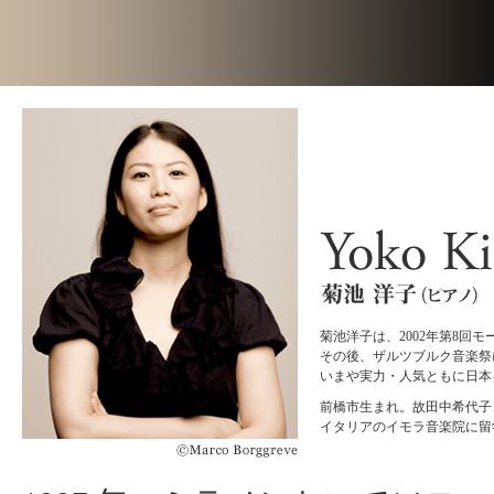
菊池洋子は、2002年第8
その後、ザルツブルク音楽祭
いまや実力・人気ともに日本
前橋市生まれ。故田中希代子
イタリアのイモラ音楽院に留