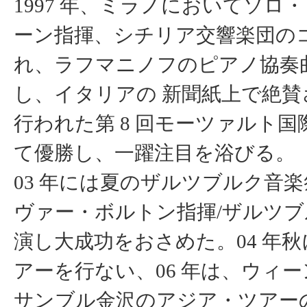
1997 年、ミラノにおいてソ
ーン指揮、シチリア交響楽団の
れ、ラフマニノフのピアノ協奏曲第
し、イタリアの 新聞紙上で絶賛さ
行われた第 8 回モーツァルト
て優勝し、一躍注目を浴びる。
03 年には夏のザルツブルク音
ヴァー・ボルトン指揮/ザルツブ
演し大成功をおさめた。04 年
アーを行ない、06 年は、ウィ
サンブル金沢のアジア・ツアー